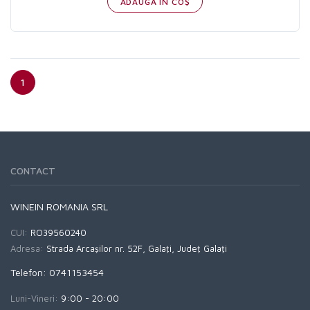
ADAUGĂ IN COŞ
1
CONTACT
WINEIN ROMANIA SRL
CUI:
RO39560240
Adresa:
Strada Arcaşilor nr. 52F, Galaţi, Judeţ Galaţi
Telefon: 0741153454
Luni-Vineri:
9:00 - 20:00