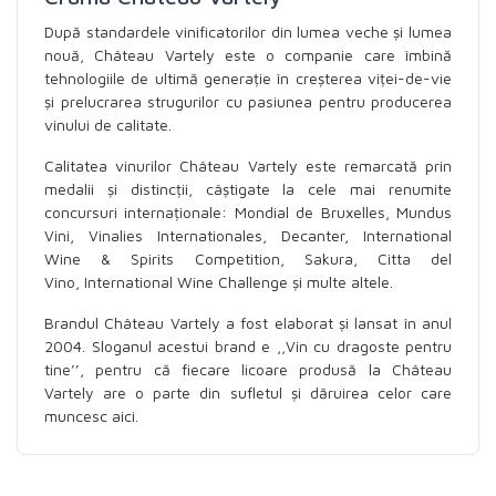
După standardele vinificatorilor din lumea veche și lumea
nouă, Château Vartely este o companie care îmbină
tehnologiile de ultimă generație în creșterea viței-de-vie
și prelucrarea strugurilor cu pasiunea pentru producerea
vinului de calitate.
Calitatea vinurilor Château Vartely este remarcată prin
medalii și distincții, câștigate la cele mai renumite
concursuri internaționale: Mondial de Bruxelles, Mundus
Vini, Vinalies Internationales, Decanter, International
Wine & Spirits Competition, Sakura, Citta del
Vino, International Wine Challenge și multe altele.
Brandul Château Vartely a fost elaborat și lansat în anul
2004. Sloganul acestui brand e ,,Vin cu dragoste pentru
tine’’, pentru că fiecare licoare produsă la Château
Vartely are o parte din sufletul și dăruirea celor care
muncesc aici.