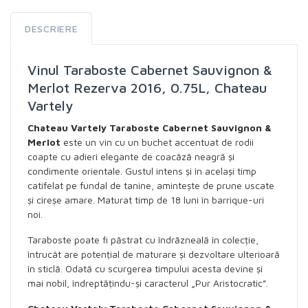
DESCRIERE
Vinul Taraboste Cabernet Sauvignon &
Merlot Rezerva 2016, 0.75L, Chateau
Vartely
Chateau Vartely Taraboste Cabernet Sauvignon &
Merlot
este un vin cu un buchet accentuat de rodii
coapte cu adieri elegante de coacăză neagră și
condimente orientale. Gustul intens și în același timp
catifelat pe fundal de tanine, amintește de prune uscate
și cireșe amare. Maturat timp de 18 luni în barrique-uri
noi.
Taraboste poate fi păstrat cu îndrăzneală în colecție,
întrucât are potențial de maturare și dezvoltare ulterioară
în sticlă. Odată cu scurgerea timpului acesta devine și
mai nobil, îndreptățindu-și caracterul „Pur Aristocratic”.