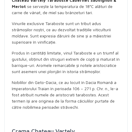
Chateau Vartely Taraboste Cabernet Sauvignon &
Merlot
se servește la temperatura de 18°C alături de
carne de vânat, de miel sau brânzeturi tari.
Vinurile exclusive Taraboste sunt un tribut adus
strămoșilor noștri, ce au dezvoltat tradițiile viticulturii
moldave. Sunt expresia dăruirii de sine și a măiestriei
superioare în vinificație.
Produs în cantități limitate, vinul Taraboste e un triumf al
gustului, obținut din struguri extrem de copți și maturat în
barrique-uri. Aromele remarcabile și notele aristocratice
sunt asemeni unei plonjări în istoria strămoșilor.
Nobililor din Geto-Dacia, ce au locuit în Dacia Romană a
Imperatorului Traian în perioada 106 – 271 p. Chr. n., le-a
fost atribuit numele de aristocrati tarabostes. Acest
termen își are originea de la forma căciulilor purtate de
către nobilimea perioadei străvechi.
Crama Chateau Vartely