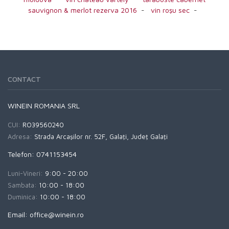
sauvignon & merlot rezerva 2016
-
vin roşu sec
-
CONTACT
WINEIN ROMANIA SRL
CUI:
RO39560240
Adresa:
Strada Arcaşilor nr. 52F, Galaţi, Judeţ Galaţi
Telefon: 0741153454
Luni-Vineri:
9:00 - 20:00
Sambata:
10:00 - 18:00
Duminica:
10:00 - 18:00
Email: office@winein.ro