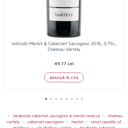
Individo Merlot & Cabernet Sauvignon 2016, 0.75L,
Chateau Vartely
49.77 Lei
ADAUGĂ IN COŞ
-
taraboste cabernet sauvignon & merlot rezerva
-
chateau
vartely
-
cabernet sauvignon
-
merlot
-
vinuri republic of
moldova
-
vin chateau vartely
-
taraboste cabernet