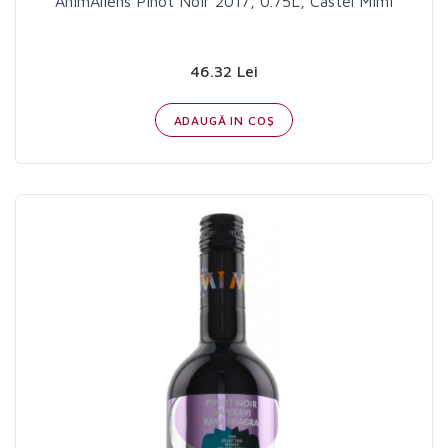
AnimAliens Pinot Noir 2017, 0.75L, Castel Mimi
46.32 Lei
ADAUGĂ IN COŞ