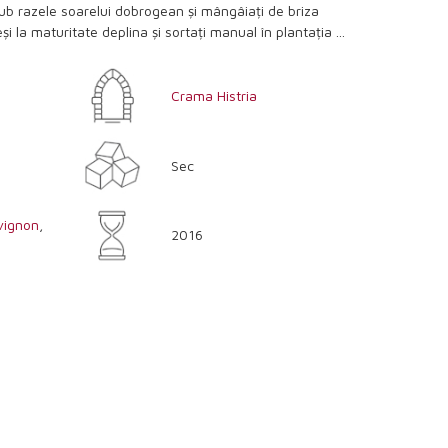
 sub razele soarelui dobrogean și mângâiați de briza
și la maturitate deplina și sortați manual în plantația ...
Crama Histria
Sec
vignon
,
2016