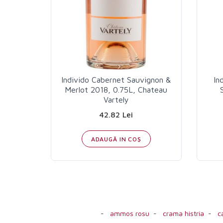
Individo Cabernet Sauvignon &
In
Merlot 2018, 0.75L, Chateau
Vartely
42.82 Lei
ADAUGĂ IN COŞ
-
ammos rosu
-
crama histria
-
c