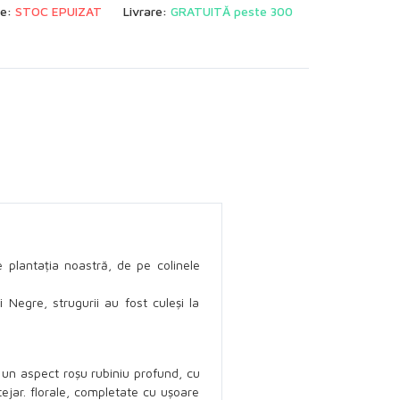
te:
STOC EPUIZAT
Livrare:
GRATUITĂ peste 300
 plantația noastră, de pe colinele
 Negre, strugurii au fost culeși la
un aspect roșu rubiniu profund, cu
ejar. florale, completate cu ușoare