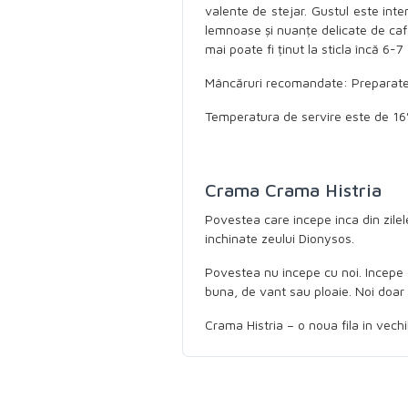
valente de stejar. Gustul este inte
lemnoase și nuanțe delicate de cafe
mai poate fi ținut la sticla încă 6-7 
Mâncăruri recomandate: Preparate d
Temperatura de servire este de 16°
Crama Crama Histria
Povestea care incepe inca din zilele
inchinate zeului Dionysos.
Povestea nu incepe cu noi. Incepe 
buna, de vant sau ploaie. Noi doar 
Crama Histria – o noua fila in vechi