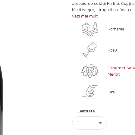
apropierea cetății Histria. Copți
Marii Negre, strugurii au fost cule
vezi mai mult
Romania
Roşu
Cabernet Sau
Merlot
14%
Cantitate