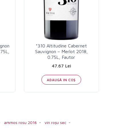
ignon
*310 Altitudine Cabernet
Tarabo
.75L,
Sauvignon – Merlot 2018,
& Merl
0.75L, Fautor
47.67 Lei
ADAUGĂ IN COŞ
-
ammos rosu 2016
-
vin roşu sec
-