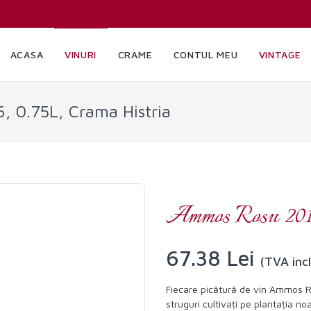
ACASA
VINURI
CRAME
CONTUL MEU
VINTAGE
, 0.75L, Crama Histria
Ammos Rosu 2016
67.38 Lei
(TVA inc
Fiecare picătură de vin Ammos R
struguri cultivați pe plantația no