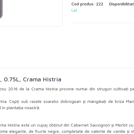
Cod produs: 222
Disponibilita
Lei
 0.75L, Crama Histria
u 2016 de la Crama Histria provine numai din struguri cultivați pe
stria. Copți sub razele soarelui dobrogean și mângâiați de briza Marii
 în plantația noastră.
 Histria este un cupaj obținut din Cabernet Sauvignon și Merlot cu 
ome elegante, de fructe negre, completate de valente de vanilie și st