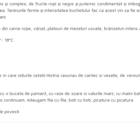
ns și complex, de fructe roșii și negre și puternic condimentat și îmb
a. Taninurile ferme și intensitatea buchetului fac ca acest vin sa fie
ani.
in carne roșie, vânat, platouri de mezeluri uscate, brânzeturi intens 
- 18°C.
 in care zidurile cetatii Histria rasunau de cantec si veselie, de versur
cu o bucata de pamant, cu raze de soare si valurile marii, cu maini ba
o continuam. Adaugam fila cu fila, bob cu bob, picatura cu picatura.
le povesti.