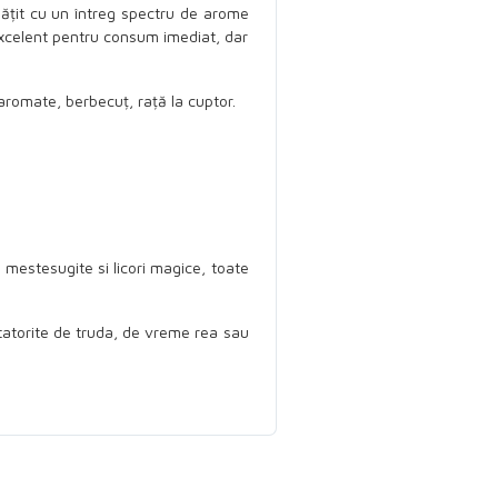
ogățit cu un întreg spectru de arome
 excelent pentru consum imediat, dar
aromate, berbecuț, rață la cuptor.
i mestesugite si licori magice, toate
tatorite de truda, de vreme rea sau