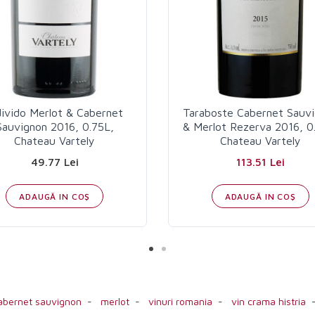
divido Merlot & Cabernet
Taraboste Cabernet Sauv
Sauvignon 2016, 0.75L,
& Merlot Rezerva 2016, 0
Chateau Vartely
Chateau Vartely
49.77 Lei
113.51 Lei
ADAUGĂ IN COŞ
ADAUGĂ IN COŞ
abernet sauvignon
-
merlot
-
vinuri romania
-
vin crama histria