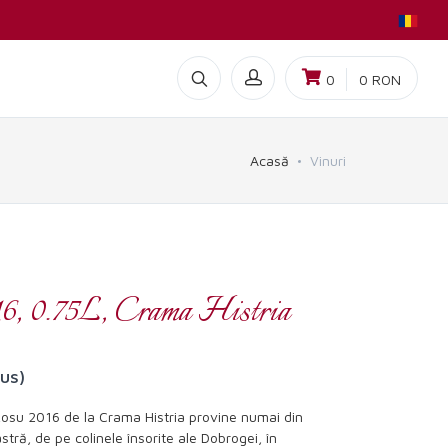
0
0
RON
Acasă
Vinuri
, 0.75L, Crama Histria
lus)
osu 2016 de la Crama Histria provine numai din
astră, de pe colinele însorite ale Dobrogei, în