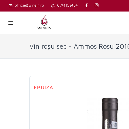
office@winein.ro
0741153454
Vin roşu sec - Ammos Rosu 2016
EPUIZAT