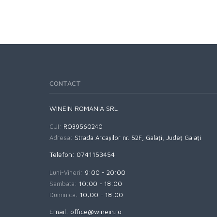
CONTACT
WINEIN ROMANIA SRL
CUI:
RO39560240
Adresa:
Strada Arcaşilor nr. 52F, Galaţi, Judeţ Galaţi
Telefon: 0741153454
Luni-Vineri:
9:00 - 20:00
Sambata:
10:00 - 18:00
Duminica:
10:00 - 18:00
Email: office@winein.ro