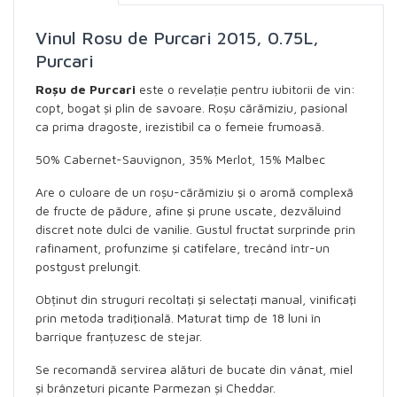
Vinul Rosu de Purcari 2015, 0.75L,
Purcari
Roșu de Purcari
este o revelație pentru iubitorii de vin:
copt, bogat și plin de savoare. Roșu cărămiziu, pasional
ca prima dragoste, irezistibil ca o femeie frumoasă.
50% Cabernet-Sauvignon, 35% Merlot, 15% Malbec
Are o culoare de un roșu-cărămiziu şi o aromă complexă
de fructe de pădure, afine şi prune uscate, dezvăluind
discret note dulci de vanilie. Gustul fructat surprinde prin
rafinament, profunzime și catifelare, trecând într-un
postgust prelungit.
Obținut din struguri recoltaţi şi selectaţi manual, vinificaţi
prin metoda tradiţională. Maturat timp de 18 luni în
barrique franțuzesc de stejar.
Se recomandă servirea alături de bucate din vânat, miel
și brânzeturi picante Parmezan și Cheddar.