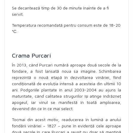
Se decantează timp de 30 de minute înainte de a fi
servit.
Temperatura recomandată pentru consum este de 18-20
°С.
Crama Purcari
În 2013, când Purcari numără aproape două secole de la
fondare, a fost lansată noua sa imagine. Schimbarea
reprezintă o nouă etapă în dezvoltarea vinăriei, fiind
condiţionată de evoluţia intensă a acesteia din ultimii 10
ani. Podgoriile plantate în anul 2003-2004 au ajuns la
maturitate, când calitatea strugurilor îşi atinge îndrăzneţ
apogeul, iar vinul se manifestă în toată amploarea,
devenind din ce în ce mai select.
Tocmai din acest motiv, readucerea în lumină a anului
fondării vinăriei – 1827 – pune în evidenţă cele aproape
două secole în care Purcari a reuşit nu doar să mențină