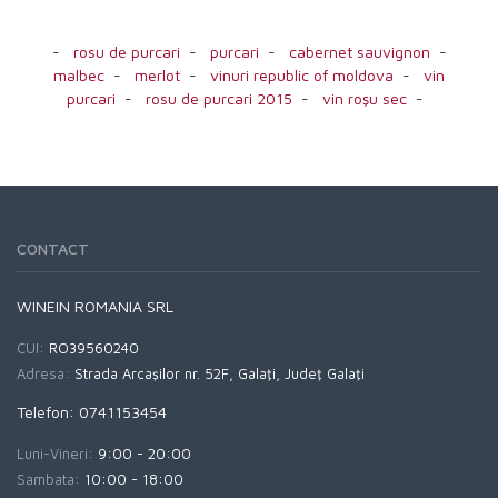
-
rosu de purcari
-
purcari
-
cabernet sauvignon
-
malbec
-
merlot
-
vinuri republic of moldova
-
vin
purcari
-
rosu de purcari 2015
-
vin roşu sec
-
CONTACT
WINEIN ROMANIA SRL
CUI:
RO39560240
Adresa:
Strada Arcaşilor nr. 52F, Galaţi, Judeţ Galaţi
Telefon: 0741153454
Luni-Vineri:
9:00 - 20:00
Sambata:
10:00 - 18:00