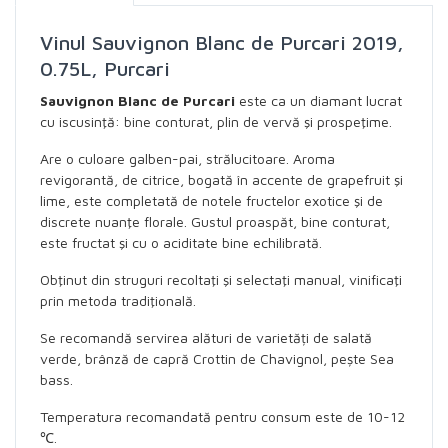
Vinul Sauvignon Blanc de Purcari 2019,
0.75L, Purcari
Sauvignon Blanc de Purcari
este ca un diamant lucrat
cu iscusinţă: bine conturat, plin de vervă şi prospeţime.
Are o culoare galben-pai, strălucitoare. Aroma
revigorantă, de citrice, bogată în accente de grapefruit şi
lime, este completată de notele fructelor exotice şi de
discrete nuanţe florale. Gustul proaspăt, bine conturat,
este fructat şi cu o aciditate bine echilibrată.
Obţinut din struguri recoltaţi şi selectaţi manual, vinificaţi
prin metoda tradiţională.
Se recomandă servirea alături de varietăți de salată
verde, brânză de capră Crottin de Chavignol, pește Sea
bass.
Temperatura recomandată pentru consum este de 10-12
℃.