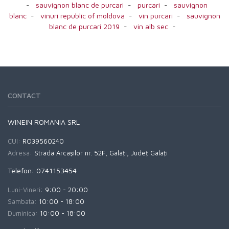
-
sauvignon blanc de purcari
-
purcari
-
sauvignon
blanc
-
vinuri republic of moldova
-
vin purcari
-
sauvignon
blanc de purcari 2019
-
vin alb sec
-
CONTACT
WINEIN ROMANIA SRL
CUI:
RO39560240
Adresa:
Strada Arcaşilor nr. 52F, Galaţi, Judeţ Galaţi
Telefon: 0741153454
Luni-Vineri:
9:00 - 20:00
Sambata:
10:00 - 18:00
Duminica:
10:00 - 18:00