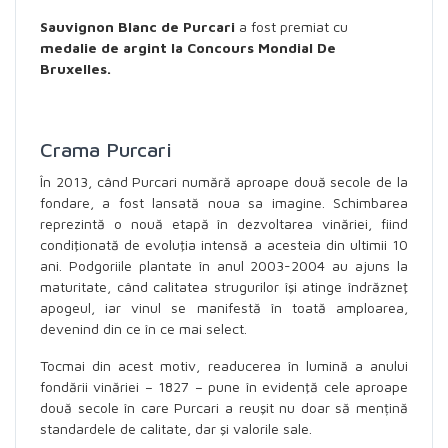
Sauvignon Blanc de Purcari
a fost premiat cu
medalie de argint la
Concours Mondial De
Bruxelles.
Crama Purcari
În 2013, când Purcari numără aproape două secole de la
fondare, a fost lansată noua sa imagine. Schimbarea
reprezintă o nouă etapă în dezvoltarea vinăriei, fiind
condiţionată de evoluţia intensă a acesteia din ultimii 10
ani. Podgoriile plantate în anul 2003-2004 au ajuns la
maturitate, când calitatea strugurilor îşi atinge îndrăzneţ
apogeul, iar vinul se manifestă în toată amploarea,
devenind din ce în ce mai select.
Tocmai din acest motiv, readucerea în lumină a anului
fondării vinăriei – 1827 – pune în evidenţă cele aproape
două secole în care Purcari a reuşit nu doar să mențină
standardele de calitate, dar şi valorile sale.