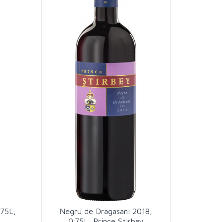
.75L,
Negru de Dragasani 2018,
0.75L, Prince Stirbey