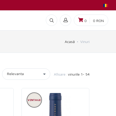
0
0
RON
Acasă
Vinuri
Afisare:
vinurile 1- 54