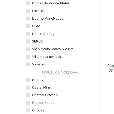
Domeniile Prince Matei
Lacerta
Licorna WineHouse
Liliac
Prince Stirbey
SERVE
Via Viticola Sarica Niculitel
Viile Metamorfosis
Vinarte
Neg
20
REPUBLICA MOLDOVA
Bostavan
Castel Mimi
Chateau Vartely
Crama Mircesti
Cricova