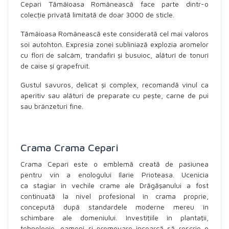
Cepari Tămâioasa Românească face parte dintr-o
colecție privată limitată de doar 3000 de sticle.
Tămâioasa Românească este considerată cel mai valoros
soi autohton. Expresia zonei subliniază explozia aromelor
cu flori de salcâm, trandafiri și busuioc, alături de tonuri
de caise și grapefruit.
Gustul savuros, delicat și complex, recomandă vinul ca
aperitiv sau alături de preparate cu pește, carne de pui
sau brânzeturi fine.
Crama Crama Cepari
Crama Cepari este o emblemă creată de pasiunea
pentru vin a enologului Ilarie Prioteasa. Ucenicia
ca stagiar în vechile crame ale Drăgăşanului a fost
continuată la nivel profesional în crama proprie,
concepută după standardele moderne mereu în
schimbare ale domeniului. Investiţiile în plantaţii,
tehnologie, oameni şi promovare încearcă să rescrie o