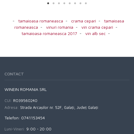
-
tamaioasa romaneasca
-
crama cepari
-
tamaioasa
romaneasca
-
vinuri romania
-
vin crama cepari
-
tamaioasa romaneasca 2017
-
vin alb sec
-
CONTACT
WINEIN ROMANIA SRL
CUI:
RO39560240
Adresa:
Strada Arcaşilor nr. 52F, Galaţi, Judeţ Galaţi
Telefon: 0741153454
Luni-Vineri:
9:00 - 20:00