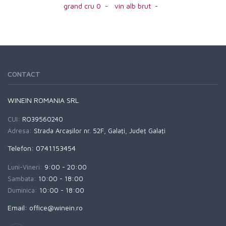
grand cru 0
-
vin alb brut
-
CONTACT
WINEIN ROMANIA SRL
CUI:
RO39560240
Adresa:
Strada Arcaşilor nr. 52F, Galaţi, Judeţ Galaţi
Telefon: 0741153454
Luni-Vineri:
9:00 - 20:00
Sambata:
10:00 - 18:00
Duminica:
10:00 - 18:00
Email: office@winein.ro