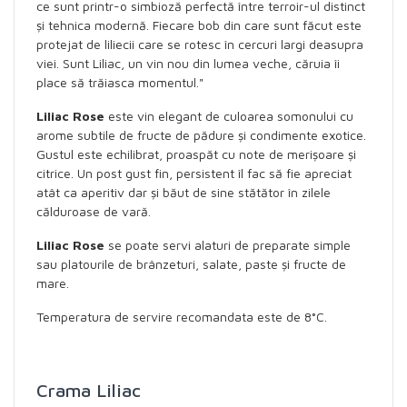
ce sunt printr-o simbioză perfectă între terroir-ul distinct
și tehnica modernă. Fiecare bob din care sunt făcut este
protejat de liliecii care se rotesc în cercuri largi deasupra
viei. Sunt Liliac, un vin nou din lumea veche, căruia îi
place să trăiasca momentul."
Liliac Rose
este vin elegant de culoarea somonului cu
arome subtile de fructe de pădure și condimente exotice.
Gustul este echilibrat, proaspăt cu note de merișoare și
citrice. Un post gust fin, persistent îl fac să fie apreciat
atât ca aperitiv dar și băut de sine stătător în zilele
călduroase de vară.
Liliac Rose
se poate servi alaturi de preparate simple
sau platourile de brânzeturi, salate, paste și fructe de
mare.
Temperatura de servire recomandata este de 8°C.
Crama Liliac