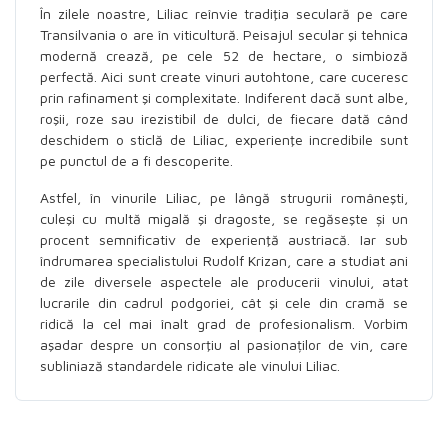
În zilele noastre, Liliac reînvie tradiţia seculară pe care
Transilvania o are în viticultură. Peisajul secular şi tehnica
modernă crează, pe cele 52 de hectare, o simbioză
perfectă. Aici sunt create vinuri autohtone, care cuceresc
prin rafinament şi complexitate. Indiferent dacă sunt albe,
roşii, roze sau irezistibil de dulci, de fiecare dată când
deschidem o sticlă de Liliac, experienţe incredibile sunt
pe punctul de a fi descoperite.
Astfel, în vinurile Liliac, pe lângă strugurii româneşti,
culeşi cu multă migală şi dragoste, se regăseşte și un
procent semnificativ de experienţă austriacă. Iar sub
îndrumarea specialistului Rudolf Krizan, care a studiat ani
de zile diversele aspectele ale producerii vinului, atat
lucrarile din cadrul podgoriei, cât şi cele din cramă se
ridică la cel mai înalt grad de profesionalism. Vorbim
aşadar despre un consorţiu al pasionaților de vin, care
subliniază standardele ridicate ale vinului Liliac.