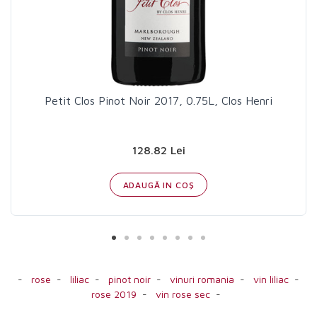
Petit Clos Pinot Noir 2017, 0.75L, Clos Henri
128.82 Lei
ADAUGĂ IN COŞ
-
rose
-
liliac
-
pinot noir
-
vinuri romania
-
vin liliac
-
rose 2019
-
vin rose sec
-