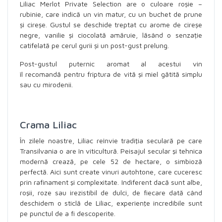
Liliac Merlot Private Selection are o culoare roșie –
rubinie, care indică un vin matur, cu un buchet de prune
și cireșe. Gustul se deschide treptat cu arome de cireșe
negre, vanilie și ciocolată amăruie, lăsând o senzație
catifelată pe cerul gurii și un post-gust prelung.
Post-gustul puternic aromat al acestui vin
îl recomandă pentru friptura de vită și miel gătită simplu
sau cu mirodenii.
Crama Liliac
În zilele noastre, Liliac reînvie tradiţia seculară pe care
Transilvania o are în viticultură. Peisajul secular şi tehnica
modernă crează, pe cele 52 de hectare, o simbioză
perfectă. Aici sunt create vinuri autohtone, care cuceresc
prin rafinament şi complexitate. Indiferent dacă sunt albe,
roşii, roze sau irezistibil de dulci, de fiecare dată când
deschidem o sticlă de Liliac, experienţe incredibile sunt
pe punctul de a fi descoperite.