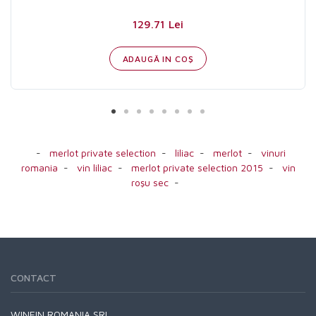
129.71 Lei
ADAUGĂ IN COŞ
-
merlot private selection
-
liliac
-
merlot
-
vinuri
romania
-
vin liliac
-
merlot private selection 2015
-
vin
roşu sec
-
CONTACT
WINEIN ROMANIA SRL