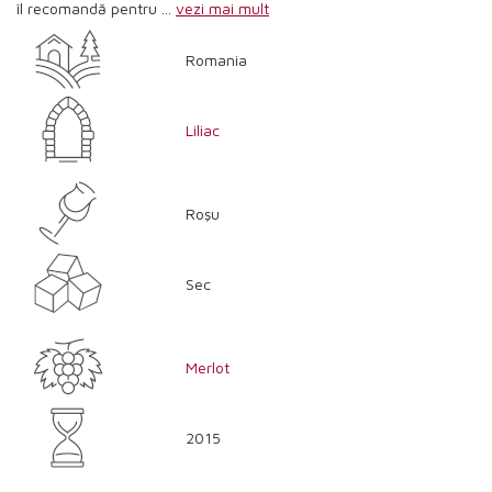
îl recomandă pentru ...
vezi mai mult
Romania
Liliac
Roşu
Sec
Merlot
2015