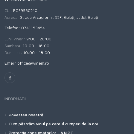
CUI:
RO39560240
Adresa:
Strada Arcaşilor nr. 52F, Galaţi, Judeţ Galaţi
Telefon: 0741153454
Luni-Vineri:
9:00 - 20:00
Sambata:
10:00 - 18:00
Duminica:
10:00 - 18:00
Email: office@winein.ro
INFORMATII
Povestea noastră
Cum păstrăm vinul pe care îl cumperi de la noi
Protecţia consumatorilor - A.N.P.C.