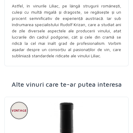
Astfel, în vinurile Liliac, pe lângă strugurii româneşti,
culeşi cu multă migală şi dragoste, se regăseşte și un
procent semnificativ de experienţă austriacă. Iar sub
îndrumarea specialistului Rudolf Krizan, care a studiat ani
de zile diversele aspectele ale producerii vinului, atat
lucrarile din cadrul podgoriei, cât şi cele din cramă se
ridică la cel mai înalt grad de profesionalism. Vorbim
aşadar despre un consorţiu al pasionaților de vin, care
subliniază standardele ridicate ale vinului Liliac.
Alte vinuri care te-ar putea interesa